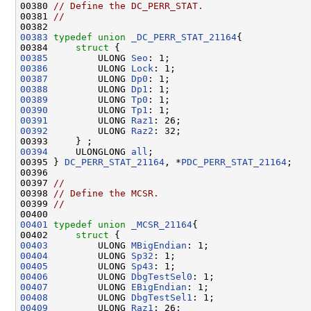
00380 
// Define the DC_PERR_STAT.
00381 
//
00383
typedef
union 
_DC_PERR_STAT_21164
{

00384     
struct 
00385
         ULONG 
Seo
00386
         ULONG 
Lock
00387
         ULONG 
Dp0
00388
         ULONG 
Dp1
00389
         ULONG 
Tp0
00390
         ULONG 
Tp1
00391
         ULONG 
Raz1
00392
         ULONG 
Raz2
: 32;

00394
     ULONGLONG 
all
;

00395 } 
DC_PERR_STAT_21164
, *
PDC_PERR_STAT_21164
;

00396 

00397 
//
00398 
// Define the MCSR.
00399 
//
00401
typedef
union 
_MCSR_21164
{

00402     
struct 
00403
         ULONG 
MBigEndian
00404
         ULONG 
Sp32
00405
         ULONG 
Sp43
00406
         ULONG 
DbgTestSel0
00407
         ULONG 
EBigEndian
00408
         ULONG 
DbgTestSel1
00409
         ULONG 
Raz1