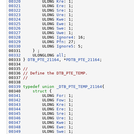
00320
         ULONG 
Kre
00321
         ULONG 
Ere
00322
         ULONG 
Sre
00323
         ULONG 
Ure
00324
         ULONG 
Kwe
00325
         ULONG 
Ewe
00326
         ULONG 
Swe
00327
         ULONG 
Uwe
00328
         ULONG 
Ignore4
00329
         ULONG 
Pfn
00330
         ULONG 
Ignore5
: 5;

00332
     ULONGLONG 
all
;

00333 } 
DTB_PTE_21164
, *
PDTB_PTE_21164
;

00334 

00335 
//
00336 
// Define the DTB_PTE_TEMP.
00337 
//
00339
typedef
union 
_DTB_PTE_TEMP_21164
{

00340     
struct 
00341
         ULONG 
For
00342
         ULONG 
Fow
00343
         ULONG 
Kre
00344
         ULONG 
Ere
00345
         ULONG 
Sre
00346
         ULONG 
Ure
00347
         ULONG 
Kwe
00348
         ULONG 
Ewe
00349
         ULONG 
Swe