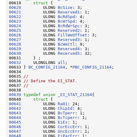
00619     
struct 
00620
         ULONG 
BcSize
00621
         ULONG 
Reserved1
00622
         ULONG 
BcRdSpd
00623
         ULONG 
BcWrSpd
00624
         ULONG 
BcRdWrSpc
00625
         ULONG 
Reserved2
00626
         ULONG 
FillWeOffset
00627
         ULONG 
Reserved3
00628
         ULONG 
BcWeCtl
00629
         ULONG 
Reserved4
00630
         ULONG 
Reserved5
: 32;

00632
     ULONGLONG 
all
;

00633 } 
BC_CONFIG_21164
, *
PBC_CONFIG_21164
;

00634 

00635 
//
00636 
// Define the EI_STAT.
00637 
//
00639
typedef
union 
_EI_STAT_21164
{

00640     
struct 
00641
         ULONG 
Ra01
00642
         ULONG 
ChipId
00643
         ULONG 
BcTperr
00644
         ULONG 
BcTcperr
00645
         ULONG 
EiEs
00646
         ULONG 
CorEccErr
00647
         ULONG 
UncEccErr
00648
         ULONG 
EiParErr