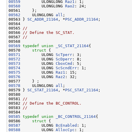
00559
         ULONGLONG 
Raz1
00560
         ULONGLONG 
Rao2
: 24;

00562
     ULONGLONG 
all
;

00563 } 
SC_ADDR_21164
, *
PSC_ADDR_21164
;

00564 

00565 
//
00566 
// Define the SC_STAT.
00567 
//
00569
typedef
union 
_SC_STAT_21164
{

00570     
struct 
00571
         ULONG 
ScTperr
00572
         ULONG 
ScDperr
00573
         ULONG 
CboxCmd
00574
         ULONG 
ScScndErr
00575
         ULONG 
Raz1
00576
         ULONG 
Raz2
: 32;

00578
     ULONGLONG 
all
;

00579 } 
SC_STAT_21164
, *
PSC_STAT_21164
;

00580 

00581 
//
00582 
// Define the BC_CONTROL.
00583 
//
00585
typedef
union 
_BC_CONTROL_21164
{

00586     
struct 
00587
         ULONG 
BcEnabled
00588
         ULONG 
AllocCyc