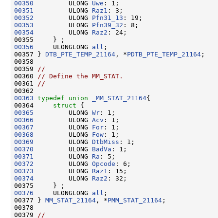
00350
         ULONG 
Uwe
00351
         ULONG 
Raz1
00352
         ULONG 
Pfn31_13
00353
         ULONG 
Pfn39_32
00354
         ULONG 
Raz2
: 24;

00356
     ULONGLONG 
all
;

00357 } 
DTB_PTE_TEMP_21164
, *
PDTB_PTE_TEMP_21164
;

00358 

00359 
//
00360 
// Define the MM_STAT.
00361 
//
00363
typedef
union 
_MM_STAT_21164
{

00364     
struct 
00365
         ULONG 
Wr
00366
         ULONG 
Acv
00367
         ULONG 
For
00368
         ULONG 
Fow
00369
         ULONG 
DtbMiss
00370
         ULONG 
BadVa
00371
         ULONG 
Ra
00372
         ULONG 
Opcode
00373
         ULONG 
Raz1
00374
         ULONG 
Raz2
: 32;

00376
     ULONGLONG 
all
;

00377 } 
MM_STAT_21164
, *
PMM_STAT_21164
;

00378 

00379 
//