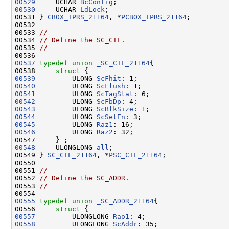
00529
     UCHAR 
BcConfig
00530
     UCHAR 
LdLock
;

00531 } 
CBOX_IPRS_21164
, *
PCBOX_IPRS_21164
;

00532 

00533 
//
00534 
// Define the SC_CTL.
00535 
//
00537
typedef
union 
_SC_CTL_21164
{

00538     
struct 
00539
         ULONG 
ScFhit
00540
         ULONG 
ScFlush
00541
         ULONG 
ScTagStat
00542
         ULONG 
ScFbDp
00543
         ULONG 
ScBlkSize
00544
         ULONG 
ScSetEn
00545
         ULONG 
Raz1
00546
         ULONG 
Raz2
: 32;

00548
     ULONGLONG 
all
;

00549 } 
SC_CTL_21164
, *
PSC_CTL_21164
;

00550 

00551 
//
00552 
// Define the SC_ADDR.
00553 
//
00555
typedef
union 
_SC_ADDR_21164
{

00556     
struct 
00557
         ULONGLONG 
Rao1
00558
         ULONGLONG 
ScAddr