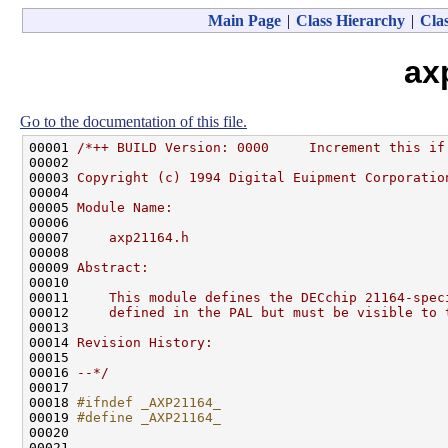
Main Page
|
Class Hierarchy
|
Clas
ax
Go to the documentation of this file.
00001 
/*++ BUILD Version: 0000     Increment this if
00002 
00003 
Copyright (c) 1994 Digital Euipment Corporatio
00004 
00005 
Module Name:
00006 
00007 
    axp21164.h
00008 
00009 
Abstract:
00010 
00011 
    This module defines the DECchip 21164-spec
00012 
    defined in the PAL but must be visible to 
00013 
00014 
Revision History:
00015 
00016 
--*/
00017 

00018 
#ifndef _AXP21164_
00019 
#define _AXP21164_
00020 
00021 
