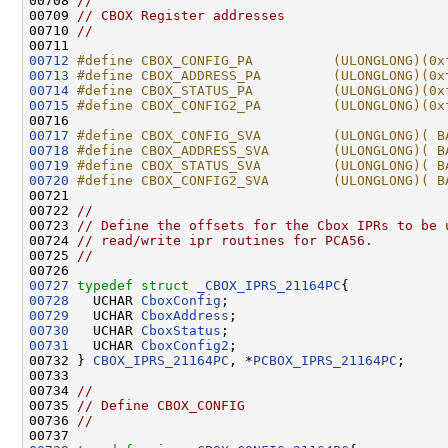
00708 
//
00709 
// CBOX Register addresses
00710 
//
00712
#define CBOX_CONFIG_PA          (ULONGLONG)(0x
00713
#define CBOX_ADDRESS_PA         (ULONGLONG)(0x
00714
#define CBOX_STATUS_PA          (ULONGLONG)(0x
00715
#define CBOX_CONFIG2_PA         (ULONGLONG)(0x
00716 
00717
#define CBOX_CONFIG_SVA         (ULONGLONG)( B
00718
#define CBOX_ADDRESS_SVA        (ULONGLONG)( B
00719
#define CBOX_STATUS_SVA         (ULONGLONG)( B
00720
#define CBOX_CONFIG2_SVA        (ULONGLONG)( B
00721 
00722 
//
00723 
// Define the offsets for the Cbox IPRs to be 
00724 
// read/write ipr routines for PCA56.
00725 
//
00727
typedef
struct 
_CBOX_IPRS_21164PC
00728
   UCHAR 
CboxConfig
00729
   UCHAR 
CboxAddress
00730
   UCHAR 
CboxStatus
00731
   UCHAR 
CboxConfig2
;

00732 } 
CBOX_IPRS_21164PC
, *
PCBOX_IPRS_21164PC
;

00733 

00734 
//
00735 
// Define CBOX_CONFIG
00736 
//