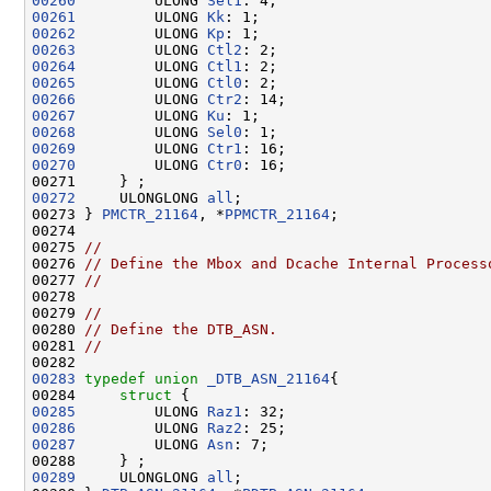
00260
         ULONG 
Sel1
00261
         ULONG 
Kk
00262
         ULONG 
Kp
00263
         ULONG 
Ctl2
00264
         ULONG 
Ctl1
00265
         ULONG 
Ctl0
00266
         ULONG 
Ctr2
00267
         ULONG 
Ku
00268
         ULONG 
Sel0
00269
         ULONG 
Ctr1
00270
         ULONG 
Ctr0
: 16;

00272
     ULONGLONG 
all
;

00273 } 
PMCTR_21164
, *
PPMCTR_21164
;

00274 

00275 
//
00276 
// Define the Mbox and Dcache Internal Process
00277 
//
00278 

00279 
//
00280 
// Define the DTB_ASN.
00281 
//
00283
typedef
union 
_DTB_ASN_21164
{

00284     
struct 
00285
         ULONG 
Raz1
00286
         ULONG 
Raz2
00287
         ULONG 
Asn
: 7;

00289
     ULONGLONG 
all
;
