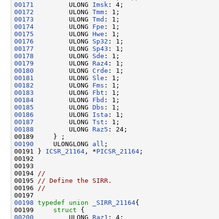
00171
         ULONG 
Imsk
00172
         ULONG 
Tmm
00173
         ULONG 
Tmd
00174
         ULONG 
Fpe
00175
         ULONG 
Hwe
00176
         ULONG 
Sp32
00177
         ULONG 
Sp43
00178
         ULONG 
Sde
00179
         ULONG 
Raz4
00180
         ULONG 
Crde
00181
         ULONG 
Sle
00182
         ULONG 
Fms
00183
         ULONG 
Fbt
00184
         ULONG 
Fbd
00185
         ULONG 
Dbs
00186
         ULONG 
Ista
00187
         ULONG 
Tst
00188
         ULONG 
Raz5
: 24;

00190
     ULONGLONG 
all
;

00191 } 
ICSR_21164
, *
PICSR_21164
;

00192 

00193 

00194 
//
00195 
// Define the SIRR.
00196 
//
00198
typedef
union 
_SIRR_21164
{

00199     
struct 
00200
         ULONG 
Raz1