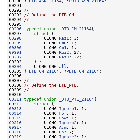
00290 } 
DTB_ASN_21164
, *
PDTB_ASN_21164
;

00291 

00292 
//
00293 
// Define the DTB_CM.
00294 
//
00296
typedef
union 
_DTB_CM_21164
{

00297     
struct 
00298
         ULONG 
Raz1
00299
         ULONG 
Cm0
00300
         ULONG 
Cm1
00301
         ULONG 
Raz2
00302
         ULONG 
Raz3
: 32;

00304
     ULONGLONG 
all
;

00305 } 
DTB_CM_21164
, *
PDTB_CM_21164
;

00306 

00307 
//
00308 
// Define the DTB_PTE.
00309 
//
00311
typedef
union 
_DTB_PTE_21164
{

00312     
struct 
00313
         ULONG 
Ignore1
00314
         ULONG 
For
00315
         ULONG 
Fow
00316
         ULONG 
Ignore2
00317
         ULONG 
Asm
00318
         ULONG 
Gh
00319
         ULONG 
Ignore3