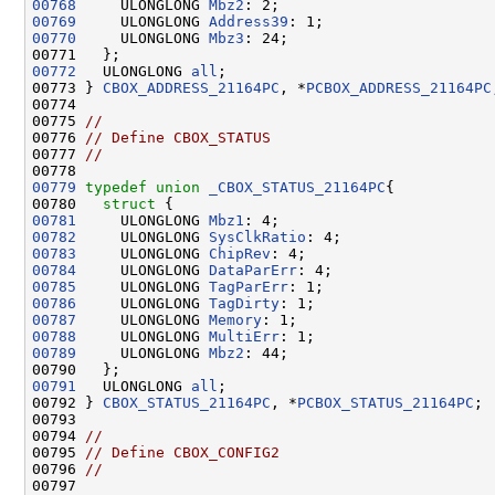
00768
     ULONGLONG 
Mbz2
00769
     ULONGLONG 
Address39
00770
     ULONGLONG 
Mbz3
: 24;

00772
   ULONGLONG 
all
;

00773 } 
CBOX_ADDRESS_21164PC
, *
PCBOX_ADDRESS_21164PC
00774 

00775 
//
00776 
// Define CBOX_STATUS
00777 
//
00779
typedef
union 
_CBOX_STATUS_21164PC
{

00780   
struct 
00781
     ULONGLONG 
Mbz1
00782
     ULONGLONG 
SysClkRatio
00783
     ULONGLONG 
ChipRev
00784
     ULONGLONG 
DataParErr
00785
     ULONGLONG 
TagParErr
00786
     ULONGLONG 
TagDirty
00787
     ULONGLONG 
Memory
00788
     ULONGLONG 
MultiErr
00789
     ULONGLONG 
Mbz2
: 44;

00791
   ULONGLONG 
all
;

00792 } 
CBOX_STATUS_21164PC
, *
PCBOX_STATUS_21164PC
;

00793 

00794 
//
00795 
// Define CBOX_CONFIG2
00796 
//