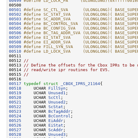
00499
#define LD_LOCK_PA     (ULONGLONG)(0xfffff001e
00500 
00501
#define SC_CTL_SVA      (ULONGLONG)( BASE_SUPE
00502
#define SC_STAT_SVA     (ULONGLONG)( BASE_SUPE
00503
#define SC_ADDR_SVA     (ULONGLONG)( BASE_SUPE
00504
#define BC_CONTROL_SVA  (ULONGLONG)( BASE_SUPE
00505
#define BC_CONFIG_SVA   (ULONGLONG)( BASE_SUPE
00506
#define BC_TAG_ADDR_SVA (ULONGLONG)( BASE_SUPE
00507
#define EI_STAT_SVA     (ULONGLONG)( BASE_SUPE
00508
#define EI_ADDR_SVA     (ULONGLONG)( BASE_SUPE
00509
#define FILL_SYN_SVA    (ULONGLONG)( BASE_SUPE
00510
#define LD_LOCK_SVA     (ULONGLONG)( BASE_SUPE
00511 
00512 
//
00513 
// Define the offsets for the Cbox IPRs to be 
00514 
// read/write ipr routines for EV5.
00515 
//
00517
typedef
struct 
_CBOX_IPRS_21164
00518
     UCHAR 
FillSyn
00519
     UCHAR 
Unused1
00520
     UCHAR 
ScCtl
00521
     UCHAR 
Unused2
00522
     UCHAR 
ScStat
00523
     UCHAR 
BcTagAddr
00524
     UCHAR 
BcControl
00525
     UCHAR 
EiAddr
00526
     UCHAR 
EiStat
00527
     UCHAR 
ScAddr
00528
     UCHAR 
Unused3