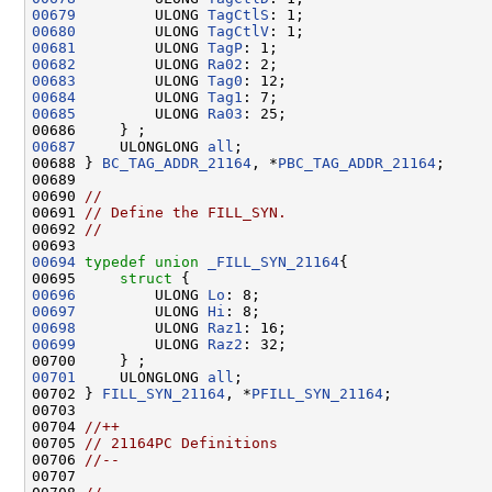
00679
         ULONG 
TagCtlS
00680
         ULONG 
TagCtlV
00681
         ULONG 
TagP
00682
         ULONG 
Ra02
00683
         ULONG 
Tag0
00684
         ULONG 
Tag1
00685
         ULONG 
Ra03
: 25;

00687
     ULONGLONG 
all
;

00688 } 
BC_TAG_ADDR_21164
, *
PBC_TAG_ADDR_21164
;

00689 

00690 
//
00691 
// Define the FILL_SYN.
00692 
//
00694
typedef
union 
_FILL_SYN_21164
{

00695     
struct 
00696
         ULONG 
Lo
00697
         ULONG 
Hi
00698
         ULONG 
Raz1
00699
         ULONG 
Raz2
: 32;

00701
     ULONGLONG 
all
;

00702 } 
FILL_SYN_21164
, *
PFILL_SYN_21164
;

00703 

00704 
//++
00705 
// 21164PC Definitions
00706 
//--
00707 
