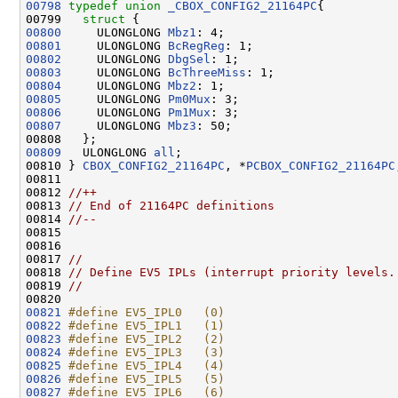
00798
typedef
union 
_CBOX_CONFIG2_21164PC
{

00799   
struct 
00800
     ULONGLONG 
Mbz1
00801
     ULONGLONG 
BcRegReg
00802
     ULONGLONG 
DbgSel
00803
     ULONGLONG 
BcThreeMiss
00804
     ULONGLONG 
Mbz2
00805
     ULONGLONG 
Pm0Mux
00806
     ULONGLONG 
Pm1Mux
00807
     ULONGLONG 
Mbz3
: 50;

00809
   ULONGLONG 
all
;

00810 } 
CBOX_CONFIG2_21164PC
, *
PCBOX_CONFIG2_21164PC
00811 

00812 
//++
00813 
// End of 21164PC definitions
00814 
//--
00815 

00816 

00817 
//
00818 
// Define EV5 IPLs (interrupt priority levels.
00819 
//
00821
#define EV5_IPL0   (0)
00822
#define EV5_IPL1   (1)
00823
#define EV5_IPL2   (2)
00824
#define EV5_IPL3   (3)
00825
#define EV5_IPL4   (4)
00826
#define EV5_IPL5   (5)
00827
#define EV5_IPL6   (6)