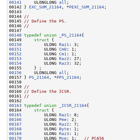
00141
     ULONGLONG 
all
;

00142 } 
EXC_SUM_21164
, *
PEXC_SUM_21164
;

00143 

00144 
//
00145 
// Define the PS.
00146 
//
00148
typedef
union 
_PS_21164
{

00149     
struct 
00150
         ULONG 
Raz1
00151
         ULONG 
Cm0
00152
         ULONG 
Cm1
00153
         ULONG 
Raz2
00154
         ULONG 
Raz3
: 32;

00156
     ULONGLONG 
all
;

00157 } 
PS_21164
, *
PPS_21164
;

00158 

00159 
//
00160 
// Define the ICSR.
00161 
//
00163
typedef
union 
_ICSR_21164
{

00164     
struct 
00165
         ULONG 
Raz1
00166
         ULONG 
Pme
00167
         ULONG 
Raz2
00168
         ULONG 
Byte
00169
         ULONG 
Raz3
00170
         ULONG 
Mve
: 1;   
// PCA56