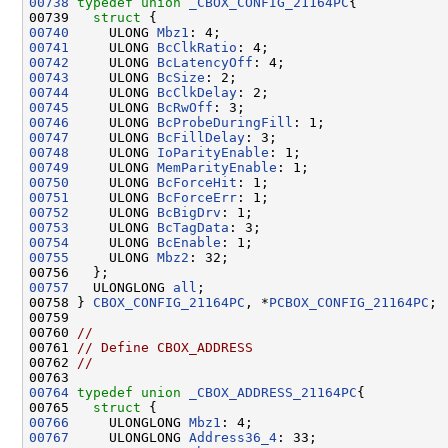
00738
typedef
union 
_CBOX_CONFIG_21164PC
{

00739   
struct 
00740
     ULONG 
Mbz1
00741
     ULONG 
BcClkRatio
00742
     ULONG 
BcLatencyOff
00743
     ULONG 
BcSize
00744
     ULONG 
BcClkDelay
00745
     ULONG 
BcRwOff
00746
     ULONG 
BcProbeDuringFill
00747
     ULONG 
BcFillDelay
00748
     ULONG 
IoParityEnable
00749
     ULONG 
MemParityEnable
00750
     ULONG 
BcForceHit
00751
     ULONG 
BcForceErr
00752
     ULONG 
BcBigDrv
00753
     ULONG 
BcTagData
00754
     ULONG 
BcEnable
00755
     ULONG 
Mbz2
: 32;

00757
   ULONGLONG 
all
;

00758 } 
CBOX_CONFIG_21164PC
, *
PCBOX_CONFIG_21164PC
;

00759 

00760 
//
00761 
// Define CBOX_ADDRESS
00762 
//
00764
typedef
union 
_CBOX_ADDRESS_21164PC
{

00765   
struct 
00766
     ULONGLONG 
Mbz1
00767
     ULONGLONG 
Address36_4