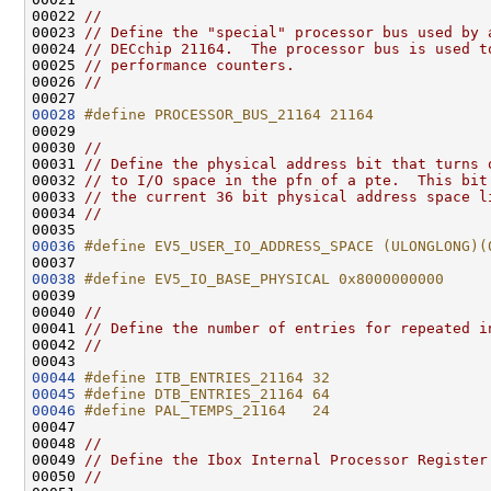
00022 
//
00023 
// Define the "special" processor bus used by 
00024 
// DECchip 21164.  The processor bus is used t
00025 
// performance counters.
00026 
//
00028
#define PROCESSOR_BUS_21164 21164
00029 
00030 
//
00031 
// Define the physical address bit that turns 
00032 
// to I/O space in the pfn of a pte.  This bit
00033 
// the current 36 bit physical address space l
00034 
//
00036
#define EV5_USER_IO_ADDRESS_SPACE (ULONGLONG)(
00037 
00038
#define EV5_IO_BASE_PHYSICAL 0x8000000000
00039 
00040 
//
00041 
// Define the number of entries for repeated i
00042 
//
00044
#define ITB_ENTRIES_21164 32
00045
#define DTB_ENTRIES_21164 64
00046
#define PAL_TEMPS_21164   24
00047 
00048 
//
00049 
// Define the Ibox Internal Processor Register
00050 
//