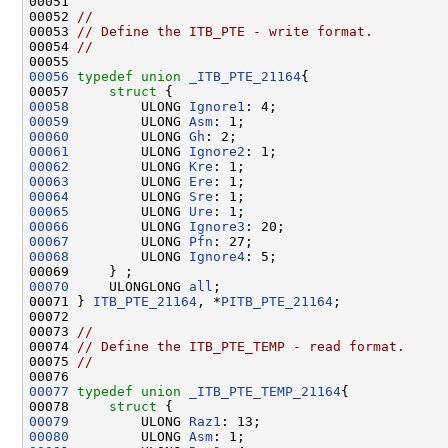
00051 

00052 
//
00053 
// Define the ITB_PTE - write format.
00054 
//
00056
typedef
union 
_ITB_PTE_21164
{

00057     
struct 
00058
         ULONG 
Ignore1
00059
         ULONG 
Asm
00060
         ULONG 
Gh
00061
         ULONG 
Ignore2
00062
         ULONG 
Kre
00063
         ULONG 
Ere
00064
         ULONG 
Sre
00065
         ULONG 
Ure
00066
         ULONG 
Ignore3
00067
         ULONG 
Pfn
00068
         ULONG 
Ignore4
: 5;

00070
     ULONGLONG 
all
;

00071 } 
ITB_PTE_21164
, *
PITB_PTE_21164
;

00072 

00073 
//
00074 
// Define the ITB_PTE_TEMP - read format.
00075 
//
00077
typedef
union 
_ITB_PTE_TEMP_21164
{

00078     
struct 
00079
         ULONG 
Raz1
00080
         ULONG 
Asm