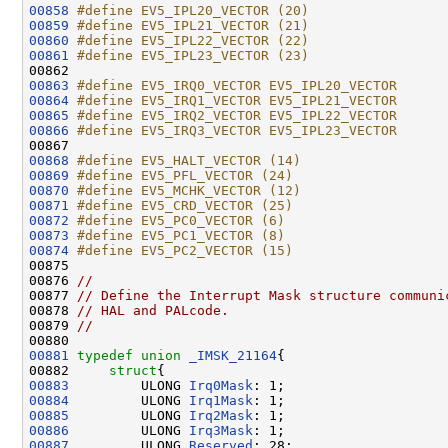
00858
#define EV5_IPL20_VECTOR (20)
00859
#define EV5_IPL21_VECTOR (21)
00860
#define EV5_IPL22_VECTOR (22)
00861
#define EV5_IPL23_VECTOR (23)
00862 
00863
#define EV5_IRQ0_VECTOR EV5_IPL20_VECTOR
00864
#define EV5_IRQ1_VECTOR EV5_IPL21_VECTOR
00865
#define EV5_IRQ2_VECTOR EV5_IPL22_VECTOR
00866
#define EV5_IRQ3_VECTOR EV5_IPL23_VECTOR
00867 
00868
#define EV5_HALT_VECTOR (14)
00869
#define EV5_PFL_VECTOR (24)
00870
#define EV5_MCHK_VECTOR (12)
00871
#define EV5_CRD_VECTOR (25)
00872
#define EV5_PC0_VECTOR (6)
00873
#define EV5_PC1_VECTOR (8)
00874
#define EV5_PC2_VECTOR (15)
00875 
00876 
//
00877 
// Define the Interrupt Mask structure communi
00878 
// HAL and PALcode.
00879 
//
00881
typedef
union 
_IMSK_21164
{

00882     
struct
00883
         ULONG 
Irq0Mask
00884
         ULONG 
Irq1Mask
00885
         ULONG 
Irq2Mask
00886
         ULONG 
Irq3Mask
00887
         ULONG 
Reserved
: 28;
