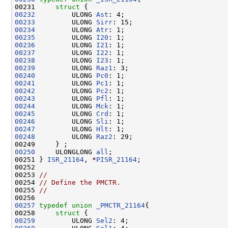
00231     
struct 
00232
         ULONG 
Ast
00233
         ULONG 
Sirr
00234
         ULONG 
Atr
00235
         ULONG 
I20
00236
         ULONG 
I21
00237
         ULONG 
I22
00238
         ULONG 
I23
00239
         ULONG 
Raz1
00240
         ULONG 
Pc0
00241
         ULONG 
Pc1
00242
         ULONG 
Pc2
00243
         ULONG 
Pfl
00244
         ULONG 
Mck
00245
         ULONG 
Crd
00246
         ULONG 
Sli
00247
         ULONG 
Hlt
00248
         ULONG 
Raz2
: 29;

00250
     ULONGLONG 
all
;

00251 } 
ISR_21164
, *
PISR_21164
;

00252 

00253 
//
00254 
// Define the PMCTR.
00255 
//
00257
typedef
union 
_PMCTR_21164
{

00258     
struct 
00259
         ULONG 
Sel2