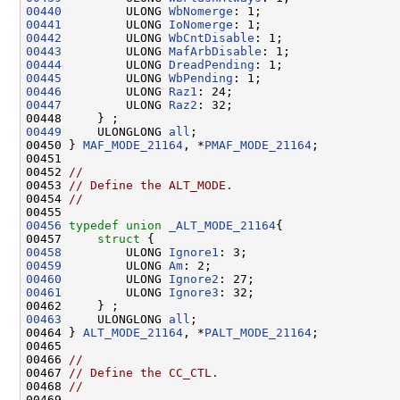
00440
         ULONG 
WbNomerge
00441
         ULONG 
IoNomerge
00442
         ULONG 
WbCntDisable
00443
         ULONG 
MafArbDisable
00444
         ULONG 
DreadPending
00445
         ULONG 
WbPending
00446
         ULONG 
Raz1
00447
         ULONG 
Raz2
: 32;

00449
     ULONGLONG 
all
;

00450 } 
MAF_MODE_21164
, *
PMAF_MODE_21164
;

00451 

00452 
//
00453 
// Define the ALT_MODE.
00454 
//
00456
typedef
union 
_ALT_MODE_21164
{

00457     
struct 
00458
         ULONG 
Ignore1
00459
         ULONG 
Am
00460
         ULONG 
Ignore2
00461
         ULONG 
Ignore3
: 32;

00463
     ULONGLONG 
all
;

00464 } 
ALT_MODE_21164
, *
PALT_MODE_21164
;

00465 

00466 
//
00467 
// Define the CC_CTL.
00468 
//