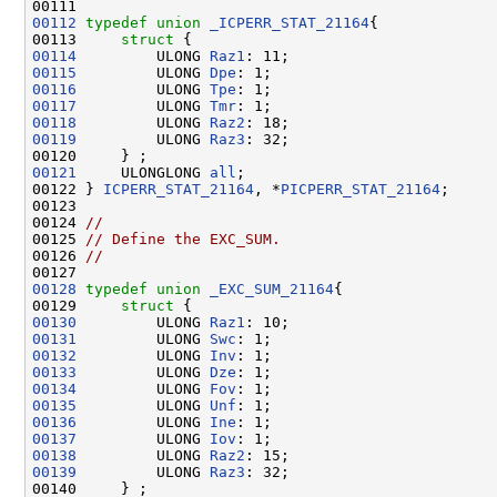
00112
typedef
union 
_ICPERR_STAT_21164
{

00113     
struct 
00114
         ULONG 
Raz1
00115
         ULONG 
Dpe
00116
         ULONG 
Tpe
00117
         ULONG 
Tmr
00118
         ULONG 
Raz2
00119
         ULONG 
Raz3
: 32;

00121
     ULONGLONG 
all
;

00122 } 
ICPERR_STAT_21164
, *
PICPERR_STAT_21164
;

00123 

00124 
//
00125 
// Define the EXC_SUM.
00126 
//
00128
typedef
union 
_EXC_SUM_21164
{

00129     
struct 
00130
         ULONG 
Raz1
00131
         ULONG 
Swc
00132
         ULONG 
Inv
00133
         ULONG 
Dze
00134
         ULONG 
Fov
00135
         ULONG 
Unf
00136
         ULONG 
Ine
00137
         ULONG 
Iov
00138
         ULONG 
Raz2
00139
         ULONG 
Raz3
: 32;
