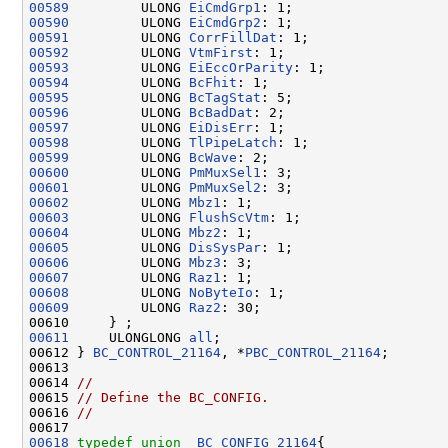
00589
         ULONG 
EiCmdGrp1
00590
         ULONG 
EiCmdGrp2
00591
         ULONG 
CorrFillDat
00592
         ULONG 
VtmFirst
00593
         ULONG 
EiEccOrParity
00594
         ULONG 
BcFhit
00595
         ULONG 
BcTagStat
00596
         ULONG 
BcBadDat
00597
         ULONG 
EiDisErr
00598
         ULONG 
TlPipeLatch
00599
         ULONG 
BcWave
00600
         ULONG 
PmMuxSel1
00601
         ULONG 
PmMuxSel2
00602
         ULONG 
Mbz1
00603
         ULONG 
FlushScVtm
00604
         ULONG 
Mbz2
00605
         ULONG 
DisSysPar
00606
         ULONG 
Mbz3
00607
         ULONG 
Raz1
00608
         ULONG 
NoByteIo
00609
         ULONG 
Raz2
: 30;

00611
     ULONGLONG 
all
;

00612 } 
BC_CONTROL_21164
, *
PBC_CONTROL_21164
;

00613 

00614 
//
00615 
// Define the BC_CONFIG.
00616 
//
00618
typedef
union 
_BC_CONFIG_21164
{
