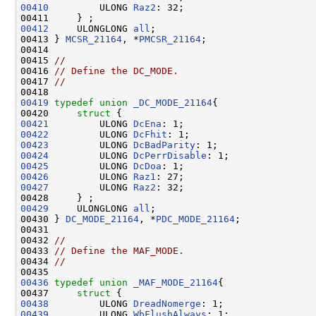
00410
         ULONG 
Raz2
: 32; 

00412
     ULONGLONG 
all
;

00413 } 
MCSR_21164
, *
PMCSR_21164
;

00414 

00415 
//
00416 
// Define the DC_MODE.
00417 
//
00419
typedef
union 
_DC_MODE_21164
{

00420     
struct 
00421
         ULONG 
DcEna
00422
         ULONG 
DcFhit
00423
         ULONG 
DcBadParity
00424
         ULONG 
DcPerrDisable
00425
         ULONG 
DcDoa
00426
         ULONG 
Raz1
00427
         ULONG 
Raz2
: 32;

00429
     ULONGLONG 
all
;

00430 } 
DC_MODE_21164
, *
PDC_MODE_21164
;

00431 

00432 
//
00433 
// Define the MAF_MODE.
00434 
//
00436
typedef
union 
_MAF_MODE_21164
{

00437     
struct 
00438
         ULONG 
DreadNomerge
00439
         ULONG 
WbFlushAlways