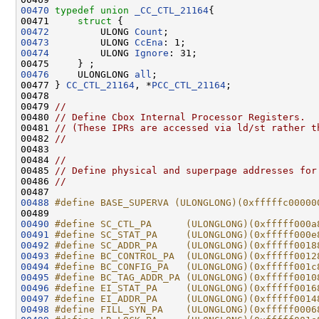
00470
typedef
union 
_CC_CTL_21164
{

00471     
struct 
00472
         ULONG 
Count
00473
         ULONG 
CcEna
00474
         ULONG 
Ignore
: 31;

00476
     ULONGLONG 
all
;

00477 } 
CC_CTL_21164
, *
PCC_CTL_21164
;

00478 

00479 
//
00480 
// Define Cbox Internal Processor Registers.
00481 
// (These IPRs are accessed via ld/st rather t
00482 
//
00483 

00484 
//
00485 
// Define physical and superpage addresses for
00486 
//
00488
#define BASE_SUPERVA (ULONGLONG)(0xfffffc00000
00489 
00490
#define SC_CTL_PA      (ULONGLONG)(0xfffff000a
00491
#define SC_STAT_PA     (ULONGLONG)(0xfffff000e
00492
#define SC_ADDR_PA     (ULONGLONG)(0xfffff0018
00493
#define BC_CONTROL_PA  (ULONGLONG)(0xfffff0012
00494
#define BC_CONFIG_PA   (ULONGLONG)(0xfffff001c
00495
#define BC_TAG_ADDR_PA (ULONGLONG)(0xfffff0010
00496
#define EI_STAT_PA     (ULONGLONG)(0xfffff0016
00497
#define EI_ADDR_PA     (ULONGLONG)(0xfffff0014
00498
#define FILL_SYN_PA    (ULONGLONG)(0xfffff0006