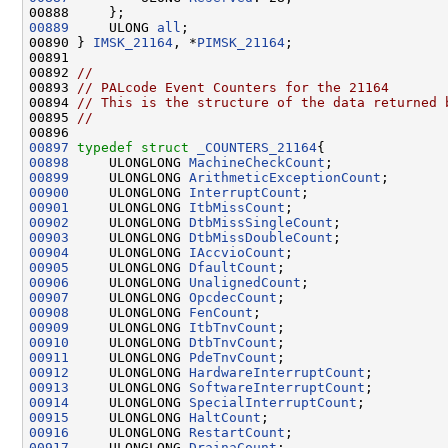
00889
     ULONG 
all
;

00890 } 
IMSK_21164
, *
PIMSK_21164
;

00891 

00892 
//
00893 
// PALcode Event Counters for the 21164
00894 
// This is the structure of the data returned 
00895 
//
00897
typedef
struct 
_COUNTERS_21164
00898
     ULONGLONG 
MachineCheckCount
00899
     ULONGLONG 
ArithmeticExceptionCount
00900
     ULONGLONG 
InterruptCount
00901
     ULONGLONG 
ItbMissCount
00902
     ULONGLONG 
DtbMissSingleCount
00903
     ULONGLONG 
DtbMissDoubleCount
00904
     ULONGLONG 
IAccvioCount
00905
     ULONGLONG 
DfaultCount
00906
     ULONGLONG 
UnalignedCount
00907
     ULONGLONG 
OpcdecCount
00908
     ULONGLONG 
FenCount
00909
     ULONGLONG 
ItbTnvCount
00910
     ULONGLONG 
DtbTnvCount
00911
     ULONGLONG 
PdeTnvCount
00912
     ULONGLONG 
HardwareInterruptCount
00913
     ULONGLONG 
SoftwareInterruptCount
00914
     ULONGLONG 
SpecialInterruptCount
00915
     ULONGLONG 
HaltCount
00916
     ULONGLONG 
RestartCount
00917
     ULONGLONG 
DrainaCount