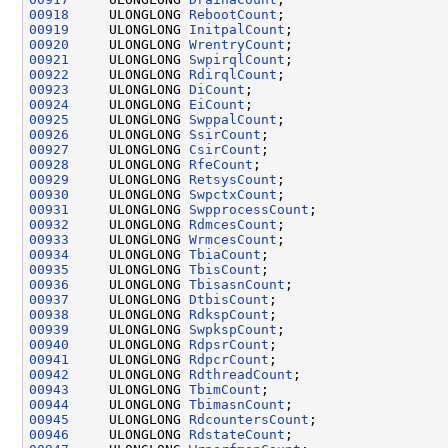
00918
     ULONGLONG 
RebootCount
00919
     ULONGLONG 
InitpalCount
00920
     ULONGLONG 
WrentryCount
00921
     ULONGLONG 
SwpirqlCount
00922
     ULONGLONG 
RdirqlCount
00923
     ULONGLONG 
DiCount
00924
     ULONGLONG 
EiCount
00925
     ULONGLONG 
SwppalCount
00926
     ULONGLONG 
SsirCount
00927
     ULONGLONG 
CsirCount
00928
     ULONGLONG 
RfeCount
00929
     ULONGLONG 
RetsysCount
00930
     ULONGLONG 
SwpctxCount
00931
     ULONGLONG 
SwpprocessCount
00932
     ULONGLONG 
RdmcesCount
00933
     ULONGLONG 
WrmcesCount
00934
     ULONGLONG 
TbiaCount
00935
     ULONGLONG 
TbisCount
00936
     ULONGLONG 
TbisasnCount
00937
     ULONGLONG 
DtbisCount
00938
     ULONGLONG 
RdkspCount
00939
     ULONGLONG 
SwpkspCount
00940
     ULONGLONG 
RdpsrCount
00941
     ULONGLONG 
RdpcrCount
00942
     ULONGLONG 
RdthreadCount
00943
     ULONGLONG 
TbimCount
00944
     ULONGLONG 
TbimasnCount
00945
     ULONGLONG 
RdcountersCount
00946
     ULONGLONG 
RdstateCount