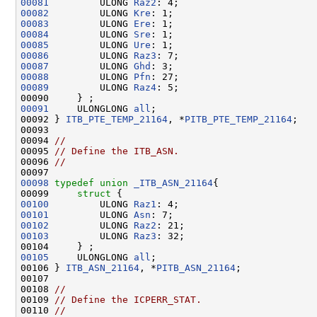
00081
         ULONG 
Raz2
00082
         ULONG 
Kre
00083
         ULONG 
Ere
00084
         ULONG 
Sre
00085
         ULONG 
Ure
00086
         ULONG 
Raz3
00087
         ULONG 
Ghd
00088
         ULONG 
Pfn
00089
         ULONG 
Raz4
: 5;

00091
     ULONGLONG 
all
;

00092 } 
ITB_PTE_TEMP_21164
, *
PITB_PTE_TEMP_21164
;

00093 

00094 
//
00095 
// Define the ITB_ASN.
00096 
//
00098
typedef
union 
_ITB_ASN_21164
{

00099     
struct 
00100
         ULONG 
Raz1
00101
         ULONG 
Asn
00102
         ULONG 
Raz2
00103
         ULONG 
Raz3
: 32;

00105
     ULONGLONG 
all
;

00106 } 
ITB_ASN_21164
, *
PITB_ASN_21164
;

00107 

00108 
//
00109 
// Define the ICPERR_STAT.
00110 
//