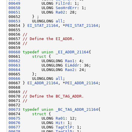
00649
         ULONG 
FilIrd
00650
         ULONG 
SeoHrdErr
00651
         ULONG 
Ra02
: 28;

00653
     ULONGLONG 
all
;

00654 } 
EI_STAT_21164
, *
PEI_STAT_21164
;

00655 

00656 
//
00657 
// Define the EI_ADDR.
00658 
//
00660
typedef
union 
_EI_ADDR_21164
{

00661     
struct 
00662
         ULONGLONG 
Rao1
00663
         ULONGLONG 
EiAddr
00664
         ULONGLONG 
Rao2
: 24;

00666
     ULONGLONG 
all
;

00667 } 
EI_ADDR_21164
, *
PEI_ADDR_21164
;

00668 

00669 
//
00670 
// Define the BC_TAG_ADDR.
00671 
//
00673
typedef
union 
_BC_TAG_ADDR_21164
{

00674     
struct 
00675
         ULONG 
Ra01
00676
         ULONG 
Hit
00677
         ULONG 
TagCtlP
00678
         ULONG 
TagCtlD