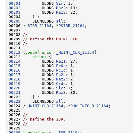
00201
         ULONG 
Sir
00202
         ULONG 
Raz2
00203
         ULONG 
Raz3
: 32;

00205
     ULONGLONG 
all
;

00206 } 
SIRR_21164
, *
PSIRR_21164
;

00207 

00208 
//
00209 
// Define the HWINT_CLR.
00210 
//
00212
typedef
union 
_HWINT_CLR_21164
{

00213     
struct 
00214
         ULONG 
Raz1
00215
         ULONG 
Pc0c
00216
         ULONG 
Pc1c
00217
         ULONG 
Pc2c
00218
         ULONG 
Raz2
00219
         ULONG 
Crdc
00220
         ULONG 
Slc
00221
         ULONG 
Raz3
: 30;

00223
     ULONGLONG 
all
;

00224 } 
HWINT_CLR_21164
, *
PHW_INTCLR_21164
;

00225 

00226 
//
00227 
// Define the ISR.
00228 
//
00230
typedef
union 
_ISR_21164
{
