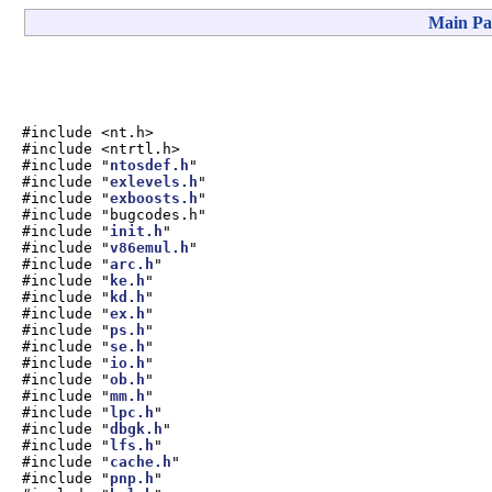
Main Pa
#include <nt.h>
#include <ntrtl.h>
#include "
ntosdef.h
"
#include "
exlevels.h
"
#include "
exboosts.h
"
#include "bugcodes.h"
#include "
init.h
"
#include "
v86emul.h
"
#include "
arc.h
"
#include "
ke.h
"
#include "
kd.h
"
#include "
ex.h
"
#include "
ps.h
"
#include "
se.h
"
#include "
io.h
"
#include "
ob.h
"
#include "
mm.h
"
#include "
lpc.h
"
#include "
dbgk.h
"
#include "
lfs.h
"
#include "
cache.h
"
#include "
pnp.h
"